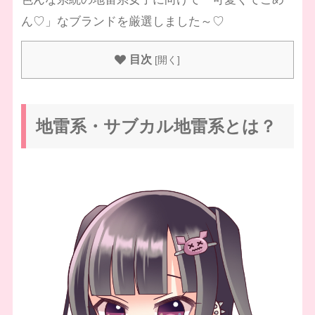
ん♡」なブランドを厳選しました～♡
目次
[
開く
]
地雷系・サブカル地雷系とは？