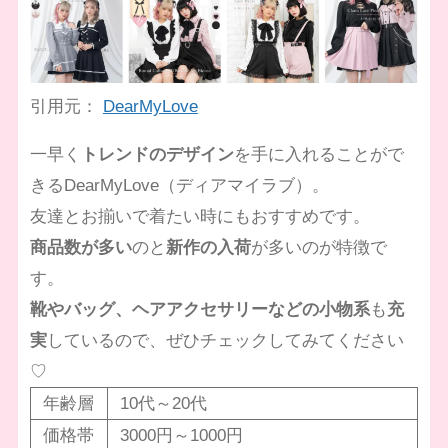
引用元：
DearMyLove
一早く
トレンドのデザイン
を手に入れることがで
きるDearMyLove（ディアマイラブ）。
友達とお揃いで着たい時にもおすすめです。
商品数が多い
のと
新作の入荷
が多いのが特徴で
す。
靴やバッグ、ヘアアクセサリーなどの小物系
も
充
実
しているので、ぜひチェックしてみてください
♡
年齢層
10代～20代
価格帯
3000円～1000円