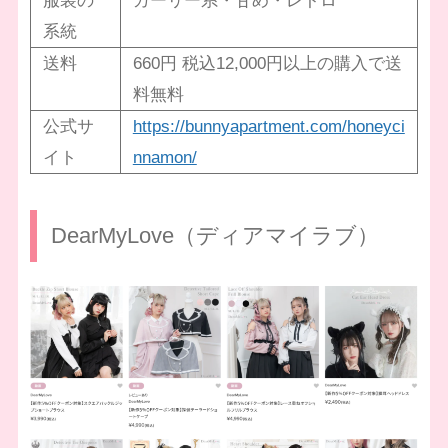
服装の
ガーリー系・甘め・レトロ
系統
送料
660円 税込12,000円以上の購入で送
料無料
公式サ
https://bunnyapartment.com/honeyci
イト
nnamon/
DearMyLove（ディアマイラブ）