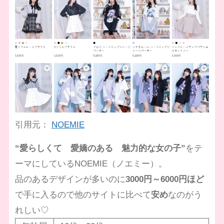
引用元：
NOEMIE
“愛らしくて 愛嬌のある 魅力的な女の子”
をテ
ーマにしているNOEMIE（ノエミー）。
品のあるデザインが多いのに
3000円～6000円ほど
で手に入るので他のサイトに比べて
安め
なのがう
れしい♡