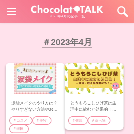
2023年4月の記事一覧
＃2023年4月
涙袋メイクのやり方は？
とうもろこしひげ茶は生
やりすぎない方法やおす
理中に飲むと効果的！妊
すめ商品についてご紹介
活・むくみ改善にも！
＃コスメ
＃美容
＃健康
＃食べ物
＃韓国