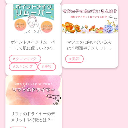
ポイントメイクリムーバ
マツエクに向いている人
ーって肌に優しい？おす
は？種類やデメリットに
すめの使い方や必要性に
ついてご紹介！
＃クレンジング
＃美容
ついて解説！
＃スキンケア
＃美容
リファのドライヤーのデ
メリットや特徴とは？使
うのに向いていない人に