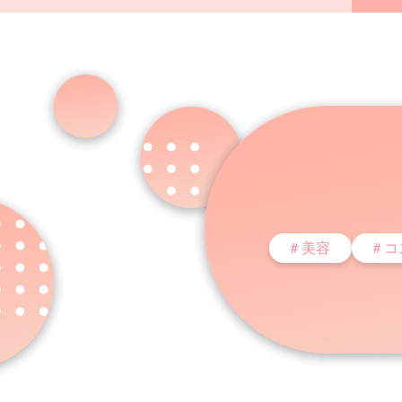
＃美容
＃コ