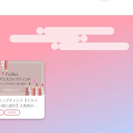
リップティント【イエべ
べ別に紹介】人気色や使
ンのレポも！
＃美容