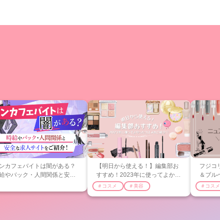
ンカフェバイトは闇がある？
【明日から使える！】編集部お
フジコ
給やバック・人間関係と安全
すすめ！2023年に使ってよかっ
＆ブル
求人サイトをご紹介！
たベストコスメのご紹介♡
用シー
＃コスメ
＃美容
＃コスメ