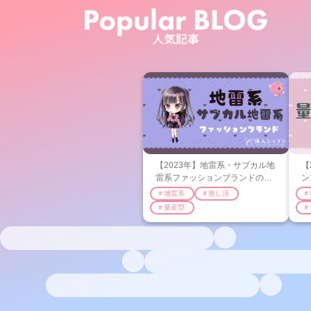
【2023年】地雷系・サブカル地
【
雷系ファッションブランドのお
ン
すすめ27選♡王道系・ぴえん
王
＃地雷系
＃推し活
＃
系・水色系などを紹介！
系
＃量産型
＃