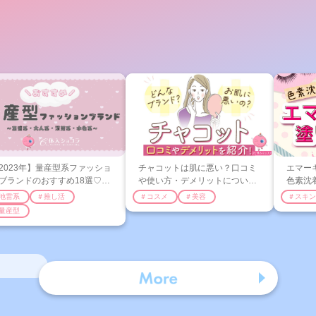
2023年】量産型系ファッショ
チャコットは肌に悪い？口コミ
エマー
ブランドのおすすめ18選♡～
や使い方・デメリットについて
色素沈
道系・大人系・清楚系・水色
ご紹介！
地雷系
＃推し活
＃コスメ
＃美容
＃スキン
など～
量産型