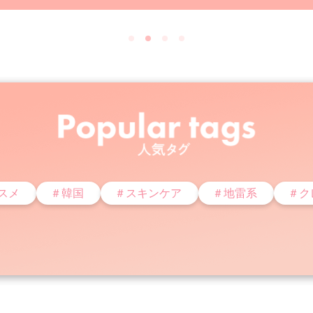
スメ
＃韓国
＃スキンケア
＃地雷系
＃ク