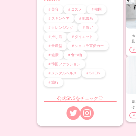
＃美容
＃コスメ
＃韓国
＃スキンケア
＃地雷系
＃クレンジング
＃ヨガ
ホ
＃推し活
＃ダイエット
見
＃量産型
＃ショコラ宣伝カー
＃
＃健康
＃食べ物
＃韓国ファッション
＃メンタルヘルス
＃SHEIN
＃旅行
公式SNSをチェック♡
ヨ
は
ン
＃