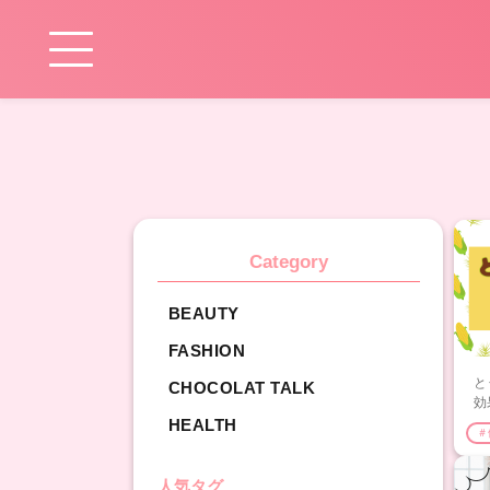
Category
BEAUTY
FASHION
と
CHOCOLAT TALK
効
HEALTH
＃
人気タグ