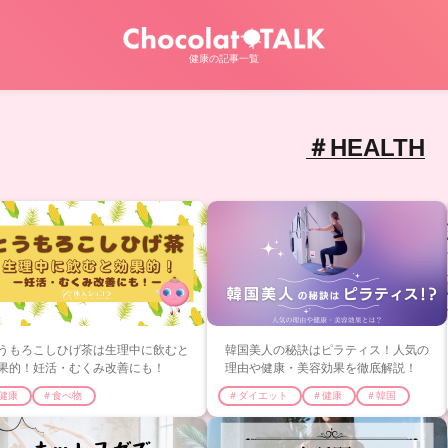
健康の記事一覧
＃HEALTH
うもろこしひげ茶は生理中に飲むと
韓国美人の秘訣はピラティス！人気の
果的！妊活・むくみ改善にも！
理由や健康・美容効果を徹底解説！
健康
＃食べ物
＃ダイエット
＃健康
＃韓国