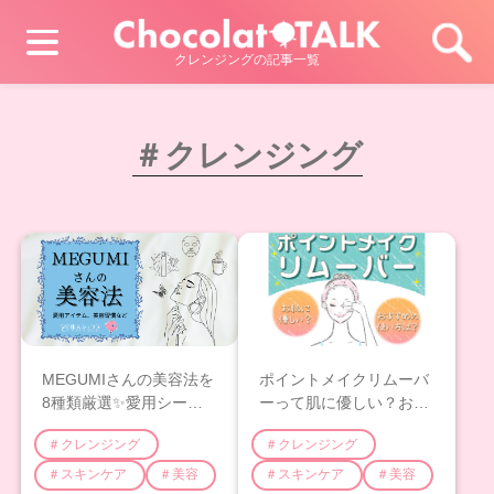
クレンジングの記事一覧
＃クレンジング
MEGUMIさんの美容法を
ポイントメイクリムーバ
8種類厳選✨愛用シート
ーって肌に優しい？おす
マスク・クレンジング・
すめの使い方や必要性に
＃クレンジング
＃クレンジング
美容習慣など✨
ついて解説！
＃スキンケア
＃美容
＃スキンケア
＃美容