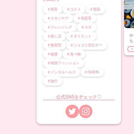
＃美容
＃コスメ
＃韓国
＃スキンケア
＃地雷系
＃クレンジング
＃ヨガ
ホ
＃推し活
＃ダイエット
も
＃量産型
＃ショコラ宣伝カー
や
＃
＃健康
＃食べ物
＃韓国ファッション
＃メンタルヘルス
＃SHEIN
＃旅行
公式SNSをチェック♡