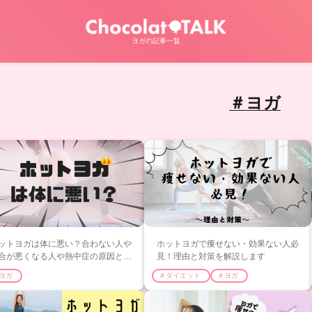
ヨガの記事一覧
＃ヨガ
ットヨガは体に悪い？合わない人や
ホットヨガで痩せない・効果ない人必
合が悪くなる人や熱中症の原因と対
見！理由と対策を解説します
ヨガ
＃ダイエット
＃ヨガ