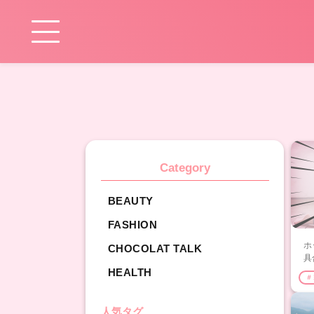
Category
BEAUTY
FASHION
ホ
CHOCOLAT TALK
具
策
HEALTH
＃
人気タグ