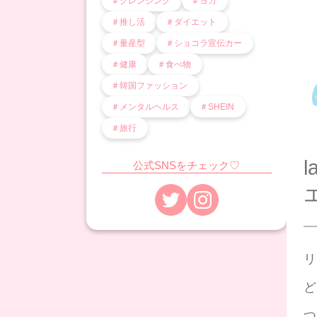
＃クレンジング
＃ヨガ
＃推し活
＃ダイエット
＃量産型
＃ショコラ宣伝カー
＃健康
＃食べ物
＃韓国ファッション
＃メンタルヘルス
＃SHEIN
＃旅行
公式SNSをチェック♡
リ
ど
つ