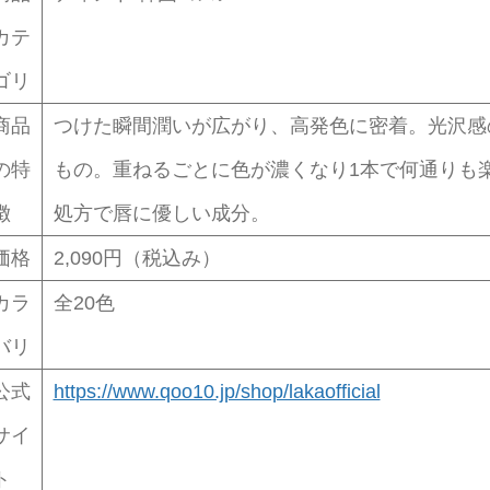
カテ
ゴリ
商品
つけた瞬間潤いが広がり、高発色に密着。光沢感
の特
もの。重ねるごとに色が濃くなり1本で何通りも楽
徴
処方で唇に優しい成分。
価格
2,090円（税込み）
カラ
全20色
バリ
公式
https://www.qoo10.jp/shop/lakaofficial
サイ
ト