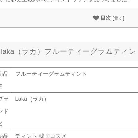
目次
[
開く
]
laka（ラカ）フルーティーグラムティ
商品
フルーティーグラムティント
名
ブラ
Laka（ラカ）
ンド
名
商品
ティント 韓国コスメ