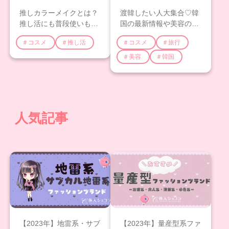
推しカラーメイクとは？
渡韓したい人大集合♡韓
推し活にも普段使いもで
国の最新情報や美容のお
きるおすすめコスメにつ
すすめショップについて
＃コスメ
＃推し活
＃コスメ
＃旅行
いても解説！
ご紹介！
＃美容
＃韓国
人気記事
【2023年】地雷系・サブ
【2023年】量産型系ファ