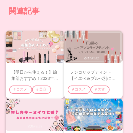
関連記事
【明日から使える！】編
フジコリップティント
集部おすすめ！2023年に
【イエべ＆ブルべ別に紹
使ってよかったベストコ
介】人気色や使用シーン
＃コスメ
＃美容
＃コスメ
＃美容
スメのご紹介♡
のレポも！