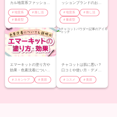
カル地雷系ファッション
ッションブランドのおす
ブランドのおすすめ27選
すめ18選♡～王道系・大
＃地雷系
＃推し活
＃地雷系
＃推し活
♡王道系・ぴえん系・水
人系・清楚系・水色系な
色系などを紹介！
ど～
＃量産型
＃量産型
エマーキットの塗り方や
チャコットは肌に悪い？
効果・色素沈着について
口コミや使い方・デメリ
ご紹介！
ットについてご紹介！
＃スキンケア
＃美容
＃コスメ
＃美容