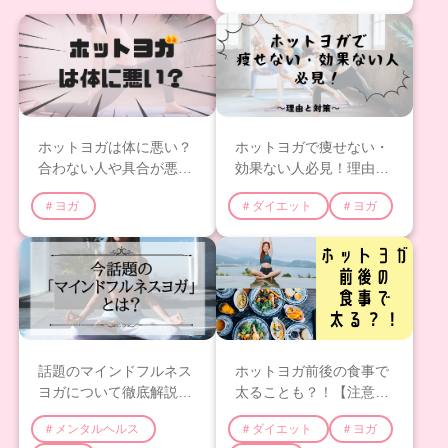
ホットヨガは体に悪い？
ホットヨガで痩せない・
合わない人や具合が悪く
効果ない人必見！理由と
なる人や熱中症の原因と
対策を解説します
＃ヨガ
＃ダイエット
＃ヨガ
対策
話題のマインドフルネス
ホットヨガ前後の食事で
ヨガについて徹底解説
太ることも？！【注意点
【2023年版】
やおすすめのコンビニや
＃メンタルヘルス
＃ダイエット
＃ヨガ
外食メニューを紹介】