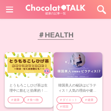
健康の記事一覧
＃HEALTH
とうもろこしひげ茶は生
韓国美人の秘訣はピラテ
理中に飲むと効果的！妊
ィス！人気の理由や健
活・むくみ改善にも！
康・美容効果を徹底解
＃健康
＃食べ物
＃ダイエット
＃健康
説！
＃韓国